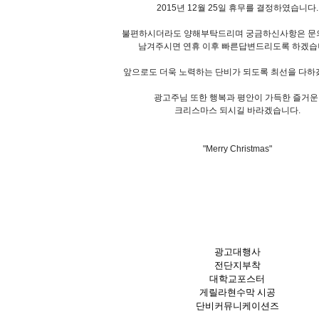
2015년 12월 25일 휴무를 결정하였습니다.
불편하시더라도 양해부탁드리며 궁금하신사항은 
남겨주시면 연휴 이후 빠른답변드리도록 하겠습
앞으로도 더욱 노력하는 단비가 되도록
최선을 다하
광고주님 또한
행복과 평안이 가득한 즐거
크리스마스 되시길 바라겠습니다.
"Merry Christmas"
광고대행사
전단지부착
대학교포스터
게릴라현수막 시공
단비커뮤니케이션즈