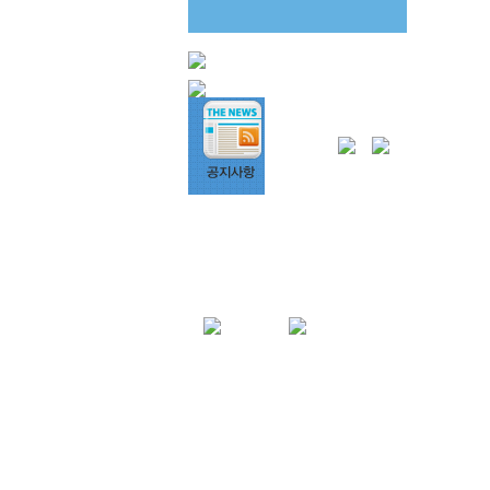
상호명: 단비커뮤니케이션즈
대표: 오형석
서울 강동구 천호동 449-49 힐탑 701호
사업자등록번호 215-20-50565
TEL : 070-4175-4600
e-mail : help@dan-b.kr